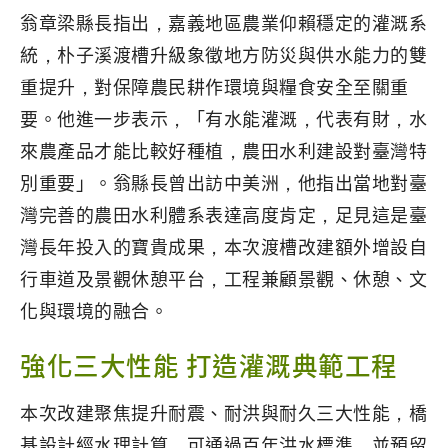
翁章梁縣長指出，嘉義地區農業仰賴穩定的灌溉系
統，朴子溪渡槽升級象徵地方防災與供水能力的雙
重提升，對保障農民耕作環境與糧食安全至關重
要。他進一步表示，「有水能灌溉，代表有財，水
來農產品才能比較好種植，農田水利建設對臺灣特
別重要」。翁縣長曾出訪中美洲，他指出當地對臺
灣完善的農田水利體系表達高度肯定，足見這是臺
灣長年投入的寶貴成果，本次渡槽改建額外增設自
行車道及景觀休憩平台，工程兼顧景觀、休憩、文
化與環境的融合。
強化三大性能 打造灌溉典範工程
本次改建聚焦提升耐震、耐洪與耐久三大性能，橋
基設計經水理計算，可通過百年洪水標準，並預留