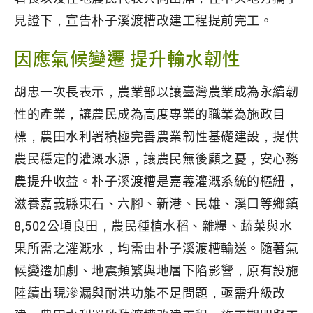
見證下，宣告朴子溪渡槽改建工程提前完工。
因應氣候變遷 提升輸水韌性
胡忠一次長表示，農業部以讓臺灣農業成為永續韌
性的產業，讓農民成為高度專業的職業為施政目
標，農田水利署積極完善農業韌性基礎建設，提供
農民穩定的灌溉水源，讓農民無後顧之憂，安心務
農提升收益。朴子溪渡槽是嘉義灌溉系統的樞紐，
滋養嘉義縣東石、六腳、新港、民雄、溪口等鄉鎮
8,502公頃良田，農民種植水稻、雜糧、蔬菜與水
果所需之灌溉水，均需由朴子溪渡槽輸送。隨著氣
候變遷加劇、地震頻繁與地層下陷影響，原有設施
陸續出現滲漏與耐洪功能不足問題，亟需升級改