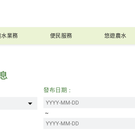
農水業務
便民服務
悠遊農水
息
：
發布日期：