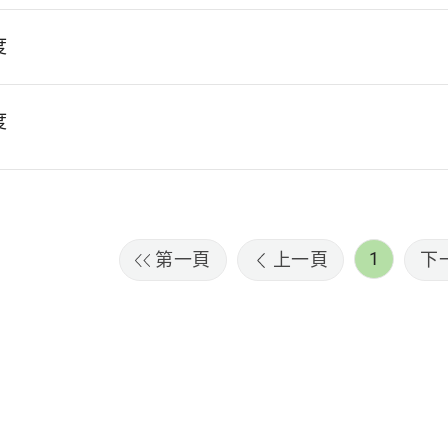
度
度
1
第一頁
上一頁
下