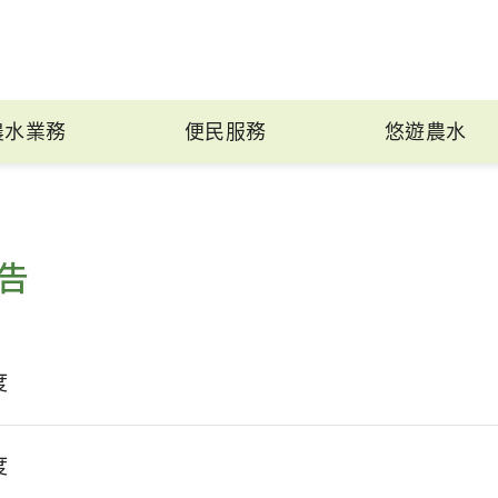
農水業務
便民服務
悠遊農水
告
度
度